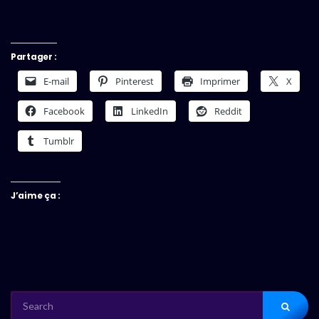
Partager :
E-mail
Pinterest
Imprimer
X
Facebook
LinkedIn
Reddit
Tumblr
J’aime ça :
SEARCH
FOR: