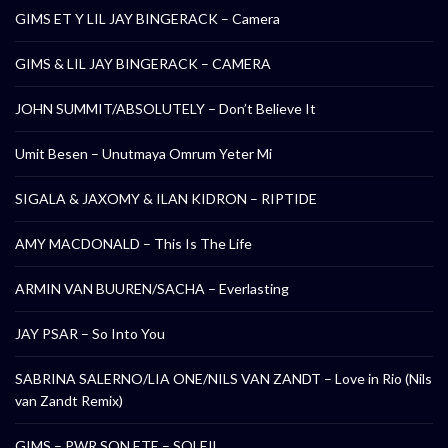
GIMS ET Y LIL JAY BINGERACK – Camera
GIMS & LIL JAY BINGERACK – CAMERA
JOHN SUMMIT/ABSOLUTELY – Don’t Believe It
Umit Besen – Unutmaya Omrum Yeter Mi
SIGALA & JAXOMY & ILAN KIDRON – RIPTIDE
AMY MACDONALD – This Is The Life
ARMIN VAN BUUREN/SACHA – Everlasting
JAY PSAR – So Into You
SABRINA SALERNO/LIA ONE/NILS VAN ZANDT – Love in Rio (Nils
van Zandt Remix)
GIMS – PWR SON ETE – SOLEIL