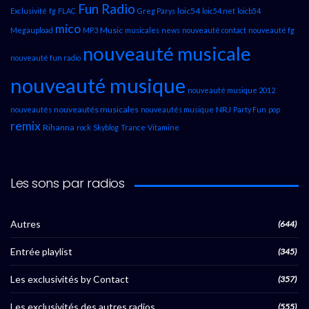
Fun Radio
loic54
Exclusivité
fg
FLAC
Greg Parys
loic54.net
loicb54
mico
Music
Megaupload
MP3
musicales
news
nouveauté contact
nouveauté fg
nouveauté musicale
nouveauté fun radio
nouveauté musique
nouveauté musique 2012
nouveautés musicales
NRJ
nouveautés
nouveautés musique
Party Fun
pop
remix
Rihanna
rock
Skyblog
Trance
Vitamine
Les sons par radios
Autres
(644)
Entrée playlist
(345)
Les exclusivités by Contact
(357)
Les exclusivités des autres radios
(555)