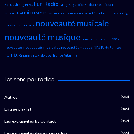
Fun Radio
loic54
Exclusivité
fg
FLAC
Greg Parys
loic54.net
loicb54
mico
Music
Megaupload
MP3
musicales
news
nouveauté contact
nouveauté fg
nouveauté musicale
nouveauté fun radio
nouveauté musique
nouveauté musique 2012
nouveautés musicales
NRJ
nouveautés
nouveautés musique
Party Fun
pop
remix
Rihanna
rock
Skyblog
Trance
Vitamine
Les sons par radios
Autres
(644)
Entrée playlist
(345)
Les exclusivités by Contact
(357)
Les exclusivités des autres radios
(555)