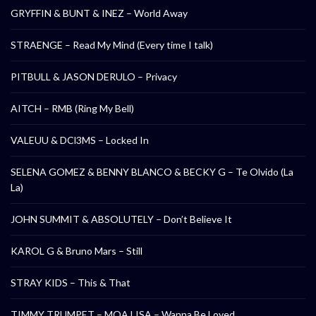
GRYFFIN & BUNT & INEZ – World Away
STRAENGE – Read My Mind (Every time I talk)
PITBULL & JASON DERULO – Privacy
AITCH – RMB (Ring My Bell)
VALEUU & DCl3MS – Locked In
SELENA GOMEZ & BENNY BLANCO & BECKY G – Te Olvido (La
La)
JOHN SUMMIT & ABSOLUTELY – Don’t Believe It
KAROL G & Bruno Mars – Still
STRAY KIDS – This & That
TIMMY TRUMPET – MOA LISA – Wanna Be Loved