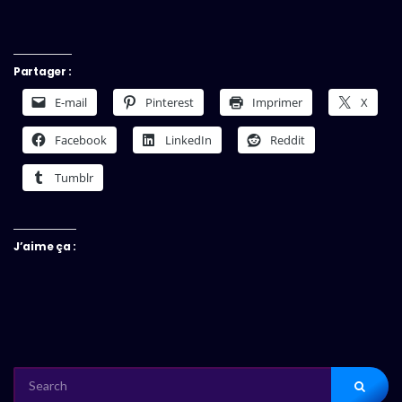
Partager :
E-mail
Pinterest
Imprimer
X
Facebook
LinkedIn
Reddit
Tumblr
J’aime ça :
SEARCH
FOR: