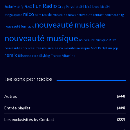
Fun Radio
loic54
Exclusivité
fg
FLAC
Greg Parys
loic54.net
loicb54
mico
Music
Megaupload
MP3
musicales
news
nouveauté contact
nouveauté fg
nouveauté musicale
nouveauté fun radio
nouveauté musique
nouveauté musique 2012
nouveautés musicales
NRJ
nouveautés
nouveautés musique
Party Fun
pop
remix
Rihanna
rock
Skyblog
Trance
Vitamine
Les sons par radios
Autres
(644)
Entrée playlist
(345)
Les exclusivités by Contact
(357)