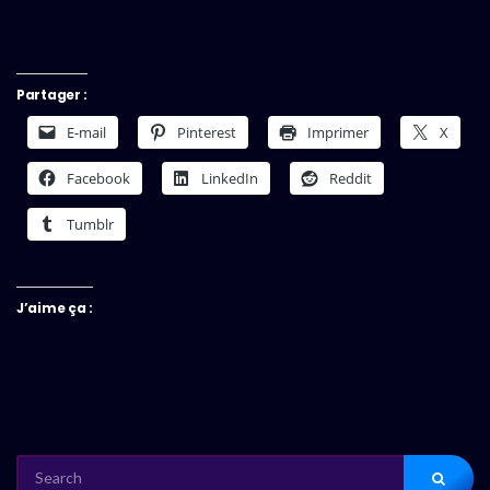
Partager :
E-mail
Pinterest
Imprimer
X
Facebook
LinkedIn
Reddit
Tumblr
J’aime ça :
SEARCH
FOR: