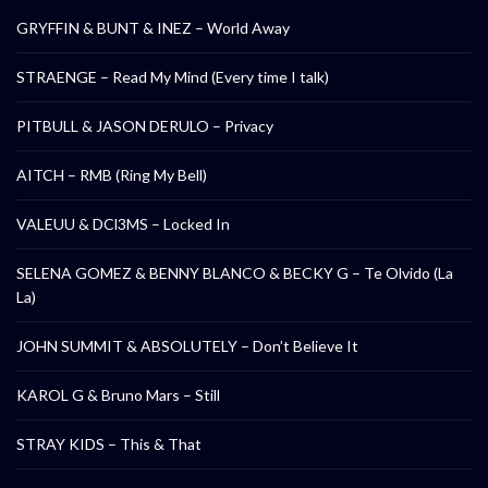
GRYFFIN & BUNT & INEZ – World Away
STRAENGE – Read My Mind (Every time I talk)
PITBULL & JASON DERULO – Privacy
AITCH – RMB (Ring My Bell)
VALEUU & DCl3MS – Locked In
SELENA GOMEZ & BENNY BLANCO & BECKY G – Te Olvido (La
La)
JOHN SUMMIT & ABSOLUTELY – Don’t Believe It
KAROL G & Bruno Mars – Still
STRAY KIDS – This & That