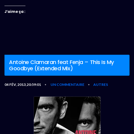
J’aime ça :
Antoine Clamaran feat Fenja – This Is My
Goodbye (Extended Mix)
04 FÉV, 2013,20:59:01
UN COMMENTAIRE
AUTRES
•
•