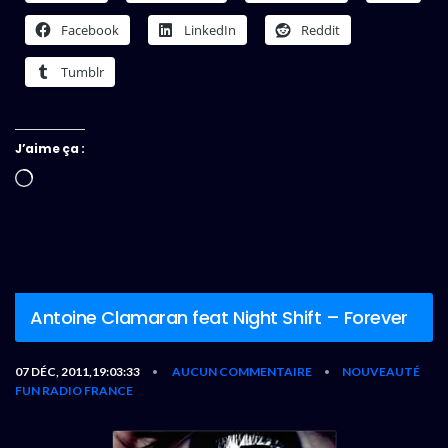
Facebook
LinkedIn
Reddit
Tumblr
J’aime ça :
Chargement…
Antoine Clamaran feat Night Shift – Forever
07 DÉC, 2011,19:03:33
AUCUN COMMENTAIRE
NOUVEAUTÉ
•
•
FUN RADIO FRANCE