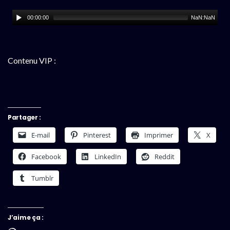
00:00:00
NaN:NaN
Contenu VIP :
Partager :
E-mail
Pinterest
Imprimer
X
Facebook
LinkedIn
Reddit
Tumblr
J’aime ça :