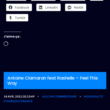
Facebook
LinkedIn
Reddit
Tumblr
J’aime ça :
Chargement…
Antoine Clamaran feat Rashelle – Feel This
Way
14 AVR, 2012,02:13:49
AUCUN COMMENTAIRE
NOUVEAUTÉ
•
•
FUN RADIO FRANCE