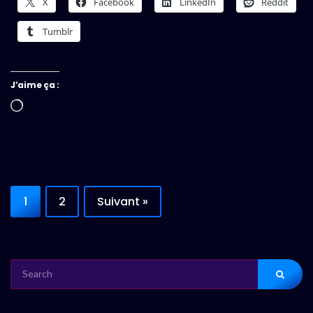
X
Facebook
LinkedIn
Reddit
Tumblr
J’aime ça :
Chargement…
1
2
Suivant »
SEARCH
FOR: