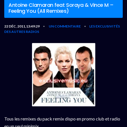
Antoine Clamaran feat Soraya & Vince M –
Feeling You (All Remixes)
22 DÉC, 2011,13:49:29
UN COMMENTAIRE
LES EXCLUSIVITÉS
•
•
DES AUTRES RADIOS
Tous les remixes du pack remix dispo en promo club et radio
en un seul minimix