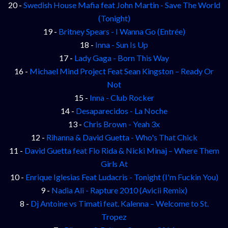
20 -
Swedish House Mafia feat John Martin - Save The World
(Tonight)
19 -
Britney Spears - I Wanna Go (Entrée)
18 -
Inna - Sun Is Up
17 -
Lady Gaga - Born This Way
16 -
Michael Mind Project Feat Sean Kingston – Ready Or
Not
15 -
Inna - Club Rocker
14 -
Desaparecidos - La Noche
13 -
Chris Brown - Yeah 3x
12 -
Rihanna & David Guetta - Who's That Chick
11 -
David Guetta feat Flo Rida & Nicki Minaj – Where Them
Girls At
10 -
Enrique Iglesias Feat Ludacris - Tonight (I'm Fuckin You)
9 -
Nadia Ali - Rapture 2010 (Avicii Remix)
8 -
Dj Antoine vs Timati feat. Kalenna – Welcome to St.
Tropez