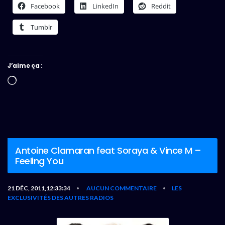
Facebook
LinkedIn
Reddit
Tumblr
J’aime ça :
Chargement…
Antoine Clamaran feat Soraya & Vince M –
Feeling You
21 DÉC, 2011,12:33:34
AUCUN COMMENTAIRE
LES
•
•
EXCLUSIVITÉS DES AUTRES RADIOS