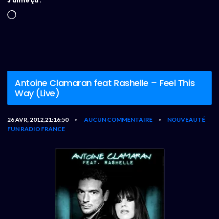
J’aime ça :
Chargement…
Antoine Clamaran feat Rashelle – Feel This
Way (Live)
26 AVR, 2012,21:16:50
AUCUN COMMENTAIRE
NOUVEAUTÉ
•
•
FUN RADIO FRANCE