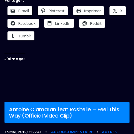
Partager :
E-mail
Pinterest
Imprimer
X
Facebook
LinkedIn
Reddit
Tumblr
J’aime ça :
Antoine Clamaran feat Rashelle – Feel This
Way (Official Video Clip)
15 MAI, 2012,08:22:41
AUCUN COMMENTAIRE
AUTRES
•
•