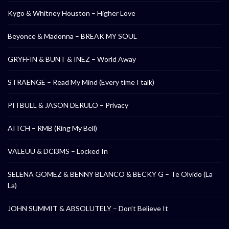
Kygo & Whitney Houston – Higher Love
Beyonce & Madonna – BREAK MY SOUL
GRYFFIN & BUNT & INEZ – World Away
STRAENGE – Read My Mind (Every time I talk)
PITBULL & JASON DERULO – Privacy
AITCH – RMB (Ring My Bell)
VALEUU & DCl3MS – Locked In
SELENA GOMEZ & BENNY BLANCO & BECKY G – Te Olvido (La
La)
JOHN SUMMIT & ABSOLUTELY – Don’t Believe It