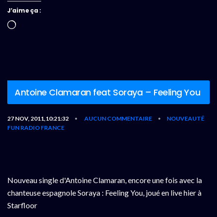
J’aime ça :
Chargement…
Antoine Clamaran feat Soraya – Feeling You
27 NOV, 2011,10:21:32
AUCUN COMMENTAIRE
NOUVEAUTÉ
•
•
FUN RADIO FRANCE
Nouveau single d'Antoine Clamaran, encore une fois avec la
chanteuse espagnole Soraya : Feeling You, joué en live hier à
Starfloor