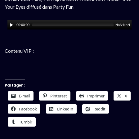
Your Eyes diffusé dans Party Fun
00:00:00
NaN:NaN
Contenu VIP :
Partager :
E-mail
Pinterest
Imprimer
X
Facebook
LinkedIn
Reddit
Tumblr