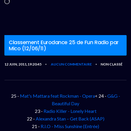
Chargement…
Classement Eurodance 25 de Fun Radio par
Mico (12/06/11)
12 JUIN, 2011,19:20:45
AUCUN COMMENTAIRE
NON CLASSÉ
•
•
25 -
Mat's Mattara feat Rockman - Opera
< 24 -
G&G -
Beautiful Day
23 -
Radio Killer - Lonely Heart
22 -
Alexandra Stan – Get Back (ASAP)
21 -
R.I.O - Miss Sunshine (Entrée)