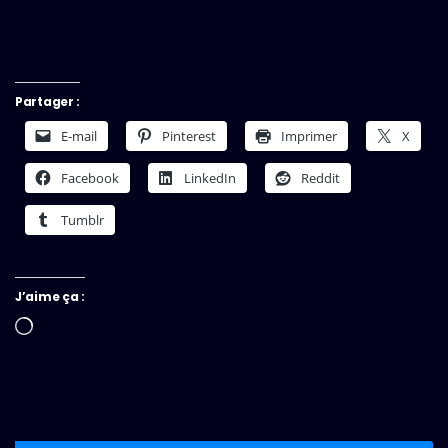
Partager :
E-mail
Pinterest
Imprimer
X
Facebook
LinkedIn
Reddit
Tumblr
J’aime ça :
Chargement…