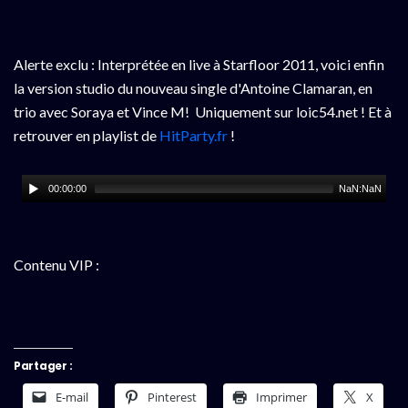
Alerte exclu : Interprétée en live à Starfloor 2011, voici enfin
la version studio du nouveau single d'Antoine Clamaran, en
trio avec Soraya et Vince M! Uniquement sur loic54.net ! Et à
retrouver en playlist de
HitParty.fr
!
00:00:00
NaN:NaN
Contenu VIP :
Partager :
E-mail
Pinterest
Imprimer
X