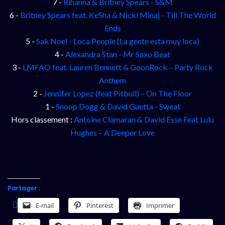
7 -
Rihanna & Britney Spears - S&M
6 -
Britney Spears feat. KeSha & Nicki Minaj - Till The World
Ends
5 -
Sak Noel - Loca People (La gente esta muy loca)
4 -
Alexandra Stan - Mr Saxo Beat
3 -
LMFAO feat. Lauren Bennett & GoonRock – Party Rock
Anthem
2 -
Jennifer Lopez (feat Pitbull) – On The Floor
1 -
Snoop Dogg & David Guetta - Sweat
Hors classement :
Antoine Clamaran & David Esse Feat Lulu
Hughes – A Deeper Love
Partager :
E-mail
Pinterest
Imprimer