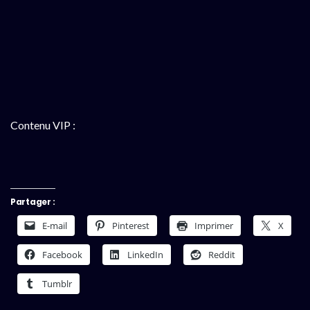
Contenu VIP :
Partager :
E-mail
Pinterest
Imprimer
X
Facebook
LinkedIn
Reddit
Tumblr