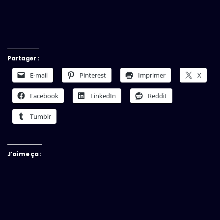
Partager :
E-mail
Pinterest
Imprimer
X
Facebook
LinkedIn
Reddit
Tumblr
J’aime ça :