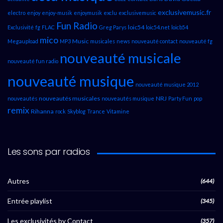
exclusivemusic.fr
electro
enjoy
enjoy-musik
enjoymusik
exclu
exclusivemusic
Fun Radio
loic54
Exclusivité
fg
FLAC
Greg Parys
loic54.net
loicb54
mico
Music
Megaupload
MP3
musicales
news
nouveauté contact
nouveauté fg
nouveauté musicale
nouveauté fun radio
nouveauté musique
nouveauté musique 2012
nouveautés musicales
NRJ
nouveautés
nouveautés musique
Party Fun
pop
remix
Rihanna
rock
Skyblog
Trance
Vitamine
Les sons par radios
Autres
(644)
Entrée playlist
(345)
Les exclusivités by Contact
(357)