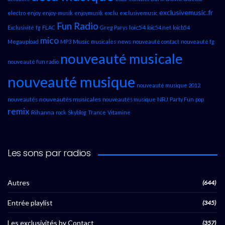
exclusivemusic.fr
electro
enjoy
enjoy-musik
enjoymusik
exclu
exclusivemusic
Fun Radio
loic54
Exclusivité
fg
FLAC
Greg Parys
loic54.net
loicb54
mico
Music
Megaupload
MP3
musicales
news
nouveauté contact
nouveauté fg
nouveauté musicale
nouveauté fun radio
nouveauté musique
nouveauté musique 2012
nouveautés musicales
NRJ
nouveautés
nouveautés musique
Party Fun
pop
remix
Rihanna
rock
Skyblog
Trance
Vitamine
Les sons par radios
Autres
(644)
Entrée playlist
(345)
Les exclusivités by Contact
(357)