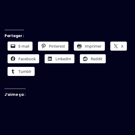
Partager :
E-mail
Pinterest
Imprimer
X
Facebook
LinkedIn
Reddit
Tumblr
J’aime ça :