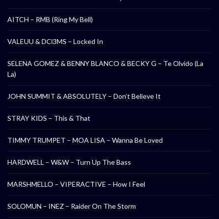
AITCH – RMB (Ring My Bell)
VALEUU & DCl3MS – Locked In
SELENA GOMEZ & BENNY BLANCO & BECKY G – Te Olvido (La
La)
JOHN SUMMIT & ABSOLUTELY – Don’t Believe It
STRAY KIDS – This & That
TIMMY TRUMPET – MOA LISA – Wanna Be Loved
HARDWELL – W&W – Turn Up The Bass
MARSHMELLO – VIPERACTIVE – How I Feel
SOLOMUN – INEZ – Raider On The Storm