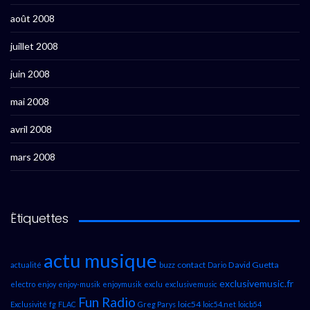
août 2008
juillet 2008
juin 2008
mai 2008
avril 2008
mars 2008
Étiquettes
actu musique
contact
David Guetta
actualité
buzz
Dario
exclusivemusic.fr
electro
enjoy
enjoy-musik
enjoymusik
exclu
exclusivemusic
Fun Radio
loic54
Exclusivité
fg
FLAC
Greg Parys
loic54.net
loicb54