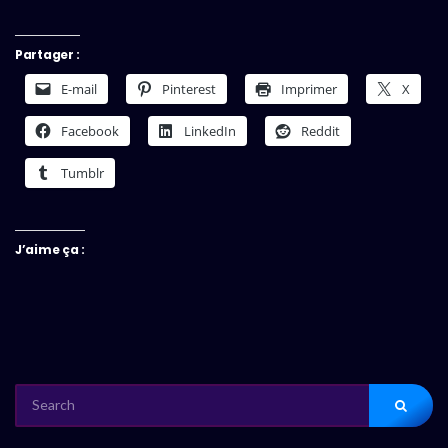
Partager :
E-mail
Pinterest
Imprimer
X
Facebook
LinkedIn
Reddit
Tumblr
J’aime ça :
SEARCH
FOR: