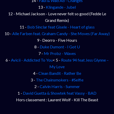
14 -
Faul & Wad Ad - Changes
13 -
Klingande - Jubel
12 - Michael Jackson - Love never felt so good (Fedde Le
Grand Remix)
11 -
Bob Sinclar feat Gisele - Heart of glass
10 -
Alle Farben feat. Graham Candy - She Moves (Far Away)
9 - Deorro - Five Hours
8 -
Duke Dumont - I Got U
7 -
Mr Probz - Waves
6 -
Avicii - Addicted To You
< 5 -
Route 94 feat Jess Glynne –
My Love
4 -
Clean Bandit - Rather Be
3 -
The Chainsmokers - #Selfie
2 -
Calvin Harris - Summer
1 -
David Guetta & Showtek feat Vassy - BAD
Hors classement : Laurent Wolf - Kill The Beast