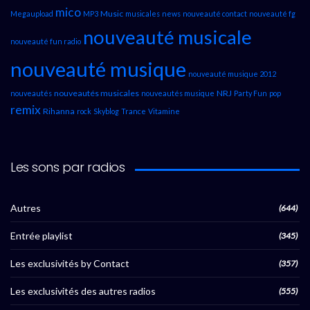
mico
Music
Megaupload
MP3
musicales
news
nouveauté contact
nouveauté fg
nouveauté musicale
nouveauté fun radio
nouveauté musique
nouveauté musique 2012
nouveautés musicales
NRJ
nouveautés
nouveautés musique
Party Fun
pop
remix
Rihanna
rock
Skyblog
Trance
Vitamine
Les sons par radios
Autres
(644)
Entrée playlist
(345)
Les exclusivités by Contact
(357)
Les exclusivités des autres radios
(555)