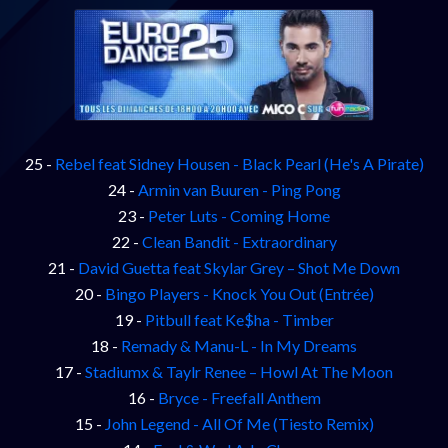
25 -
Rebel feat Sidney Housen - Black Pearl (He's A Pirate)
24 -
Armin van Buuren - Ping Pong
23 -
Peter Luts - Coming Home
22 -
Clean Bandit - Extraordinary
21 -
David Guetta feat Skylar Grey – Shot Me Down
20 -
Bingo Players - Knock You Out (Entrée)
19 -
Pitbull feat Ke$ha - Timber
18 -
Remady & Manu-L - In My Dreams
17 -
Stadiumx & Taylr Renee – Howl At The Moon
16 -
Bryce - Freefall Anthem
15 -
John Legend - All Of Me (Tiesto Remix)