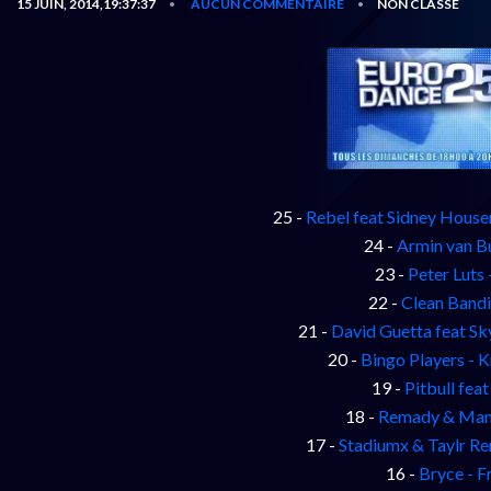
15 JUIN, 2014,19:37:37
AUCUN COMMENTAIRE
NON CLASSÉ
•
•
25 -
Rebel feat Sidney Housen
24 -
Armin van B
23 -
Peter Luts
22 -
Clean Bandi
21 -
David Guetta feat S
20 -
Bingo Players - 
19 -
Pitbull fea
18 -
Remady & Manu
17 -
Stadiumx & Taylr R
16 -
Bryce - F