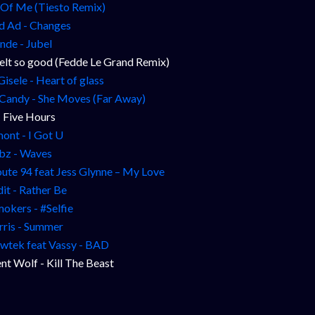
l Of Me (Tiesto Remix)
d Ad - Changes
nde - Jubel
felt so good (Fedde Le Grand Remix)
Gisele - Heart of glass
 Candy - She Moves (Far Away)
- Five Hours
nt - I Got U
bz - Waves
ute 94 feat Jess Glynne – My Love
it - Rather Be
okers - #Selfie
rris - Summer
wtek feat Vassy - BAD
nt Wolf - Kill The Beast