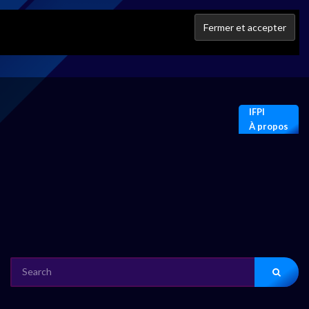
IFPI
À propos
SEARCH
FOR: