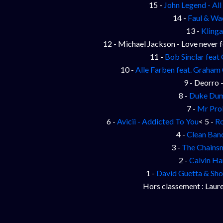
15 -
John Legend - Al
14 -
Faul & Wa
13 -
Klinga
12 - Michael Jackson - Love never 
11 -
Bob Sinclar feat 
10 -
Alle Farben feat. Graham
9 - Deorro 
8 -
Duke Dumo
7 -
Mr Pro
6 -
Avicii - Addicted To You
< 5 -
Ro
4 -
Clean Band
3 -
The Chainsm
2 -
Calvin Ha
1 -
David Guetta & Sho
Hors classement : Laure