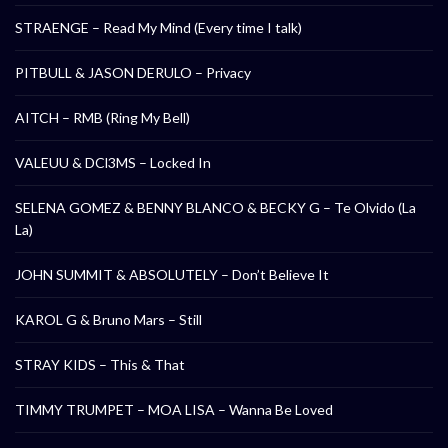
STRAENGE – Read My Mind (Every time I talk)
PITBULL & JASON DERULO – Privacy
AITCH – RMB (Ring My Bell)
VALEUU & DCl3MS – Locked In
SELENA GOMEZ & BENNY BLANCO & BECKY G – Te Olvido (La
La)
JOHN SUMMIT & ABSOLUTELY – Don’t Believe It
KAROL G & Bruno Mars – Still
STRAY KIDS – This & That
TIMMY TRUMPET – MOA LISA – Wanna Be Loved