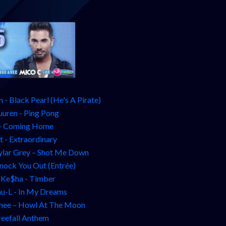
 - Black Pearl (He's A Pirate)
uuren - Ping Pong
 - Coming Home
t - Extraordinary
kylar Grey – Shot Me Down
Knock You Out (Entrée)
t Ke$ha - Timber
-L - In My Dreams
enee – Howl At The Moon
reefall Anthem