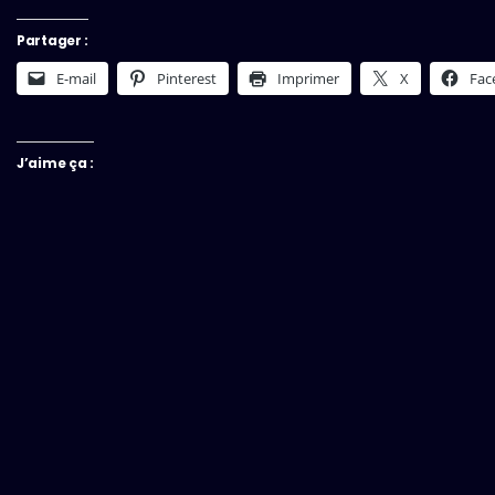
Partager :
E-mail
Pinterest
Imprimer
X
Fac
J’aime ça :