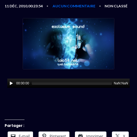
11 DÉC, 2010,00:23:54
AUCUN COMMENTAIRE
NON CLASSÉ
•
•
00:00:00
NaN:NaN
Partager :
E-mail
Pinterest
Imprimer
X