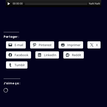
00:00:00
NaN:NaN
Partager :
E-mail
Pinterest
Imprimer
X
Facebook
LinkedIn
Reddit
Tumblr
J’aime ça :
Chargement…