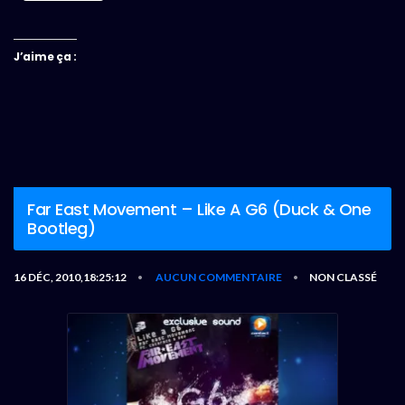
J’aime ça :
Far East Movement – Like A G6 (Duck & One
Bootleg)
16 DÉC, 2010,18:25:12
AUCUN COMMENTAIRE
NON CLASSÉ
•
•