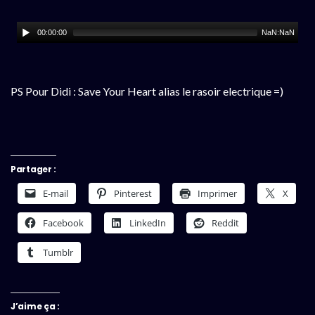
00:00:00
NaN:NaN
PS Pour Didi : Save Your Heart alias le rasoir electrique =)
Partager :
E-mail
Pinterest
Imprimer
X
Facebook
LinkedIn
Reddit
Tumblr
J’aime ça :