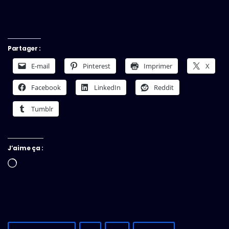
Partager :
E-mail
Pinterest
Imprimer
X
Facebook
LinkedIn
Reddit
Tumblr
J’aime ça :
Chargement…