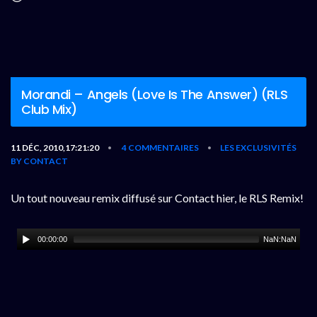
Morandi – Angels (Love Is The Answer) (RLS
Club Mix)
11 DÉC, 2010,17:21:20
4 COMMENTAIRES
LES EXCLUSIVITÉS
•
•
BY CONTACT
Un tout nouveau remix diffusé sur Contact hier, le RLS Remix!
00:00:00
NaN:NaN