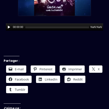
00:00:00
NaN:NaN
Partager :
E-mail
Pinterest
Imprimer
X
Facebook
LinkedIn
Reddit
Tumblr
J’aime ça :