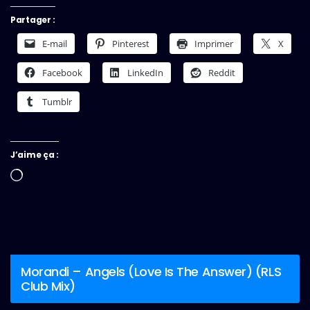
Partager :
E-mail
Pinterest
Imprimer
X
Facebook
LinkedIn
Reddit
Tumblr
J’aime ça :
Chargement…
Morandi – Angels (Love Is The Answer) (RLS
Club Mix)