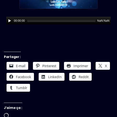
00:00:00
NaN:NaN
Partager :
E-mail
Pinterest
Imprimer
X
Facebook
LinkedIn
Reddit
Tumblr
J’aime ça :
Chargement…