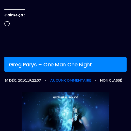
J’aime ça :
Chargement…
Greg Parys – One Man One Night
14 DÉC, 2010,19:22:57
AUCUN COMMENTAIRE
NON CLASSÉ
•
•