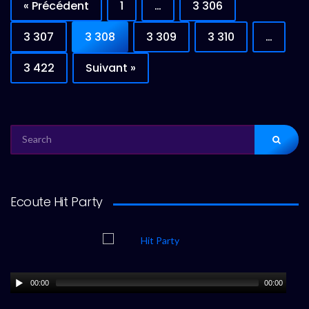
« Précédent
1
…
3 306
3 307
3 308
3 309
3 310
…
3 422
Suivant »
SEARCH
FOR:
Ecoute Hit Party
00:00
00:00