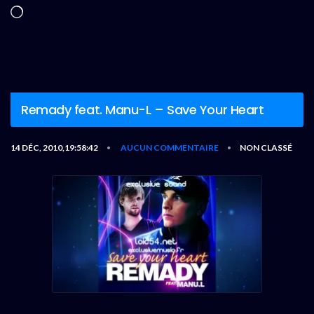
Chargement…
Remady feat. Manu-L – Save Your Heart
14 DÉC, 2010,19:58:42
AUCUN COMMENTAIRE
NON CLASSÉ
•
•