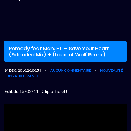
Remady feat Manu-L – Save Your Heart
(Extended Mix) + (Laurent Wolf Remix)
14 DÉC, 2010,20:00:54
AUCUN COMMENTAIRE
NOUVEAUTÉ
•
•
FUN RADIO FRANCE
Edit du 15/02/11 : Clip officiel !