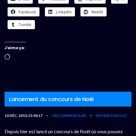
Facebook
LinkedIn
Reddit
Tumblr
J’aime ça :
Chargement…
Lancement du concours de Noël
10 DÉC, 2010,15:58:17
UN COMMENTAIRE
ENTRÉE PLAYLIST
•
•
Depuis hier est lancé un concours de Noël où vous pouvez