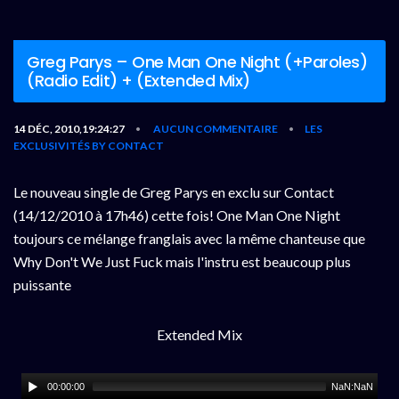
Greg Parys – One Man One Night (+Paroles)
(Radio Edit) + (Extended Mix)
14 DÉC, 2010,19:24:27
AUCUN COMMENTAIRE
LES
•
•
EXCLUSIVITÉS BY CONTACT
Le nouveau single de Greg Parys en exclu sur Contact
(14/12/2010 à 17h46) cette fois! One Man One Night
toujours ce mélange franglais avec la même chanteuse que
Why Don't We Just Fuck mais l'instru est beaucoup plus
puissante
Extended Mix
00:00:00
NaN:NaN