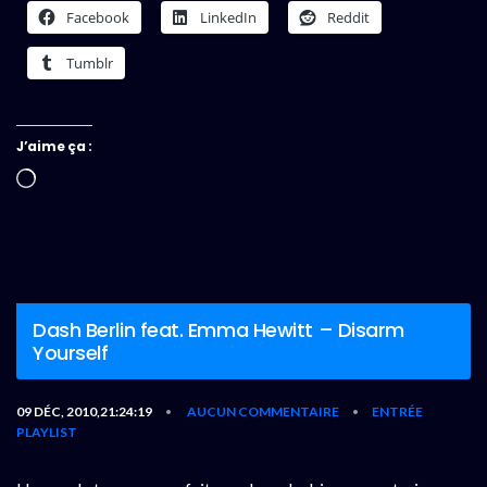
Facebook
LinkedIn
Reddit
Tumblr
J’aime ça :
Chargement…
Dash Berlin feat. Emma Hewitt – Disarm
Yourself
09 DÉC, 2010,21:24:19
AUCUN COMMENTAIRE
ENTRÉE
•
•
PLAYLIST