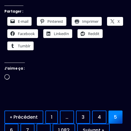
Partager :
E-mail
Pinterest
Imprimer
X
Facebook
LinkedIn
Reddit
Tumblr
J’aime ça :
Chargement…
« Précédent
1
…
3
4
5
6
7
…
1 082
Suivant »