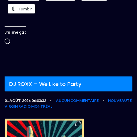
Tumblr
J’aime ça :
Chargement…
DJ ROXX – We Like to Party
01 AOÛT, 2026,06:03:32
AUCUN COMMENTAIRE
NOUVEAUTÉ
•
•
VIRGIN RADIO MONTRÉAL