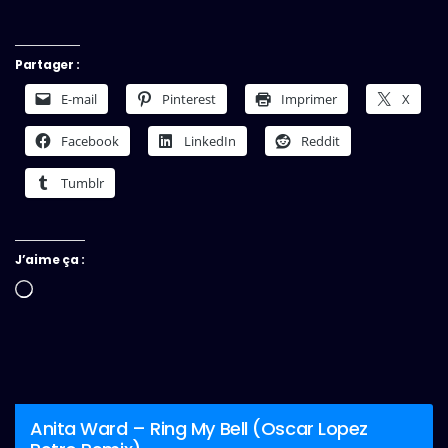
Partager :
E-mail
Pinterest
Imprimer
X
Facebook
LinkedIn
Reddit
Tumblr
J’aime ça :
Chargement…
Anita Ward – Ring My Bell (Oscar Lopez