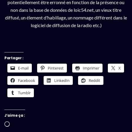
potentiellement être erronné en fonction de la présence ou
non dans la base de données de loic54.net, un vieux titre
diffusé, un élement d'habillage, un nommage différent dans le
logiciel de diffusion de la radio etc.)
Partager :
E-mail
Pinterest
Imprimer
X
Facebook
LinkedIn
Reddit
Tumblr
J’aime ça :
Chargement…