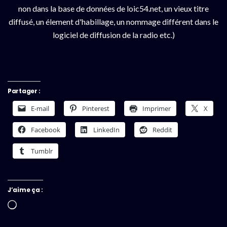
non dans la base de données de loic54.net, un vieux titre
diffusé, un élement d'habillage, un nommage différent dans le
logiciel de diffusion de la radio etc.)
Partager :
E-mail
Pinterest
Imprimer
X
Facebook
LinkedIn
Reddit
Tumblr
J’aime ça :
Chargement…