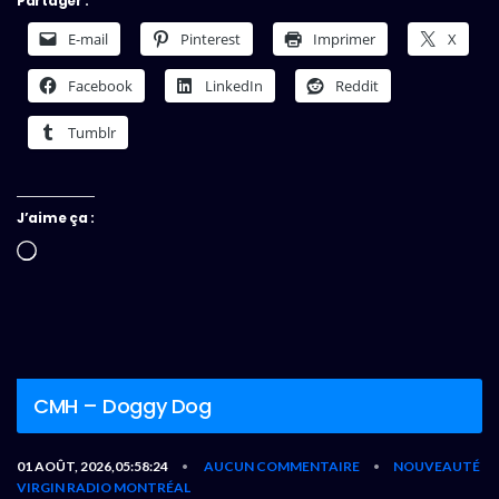
Partager :
E-mail
Pinterest
Imprimer
X
Facebook
LinkedIn
Reddit
Tumblr
J’aime ça :
Chargement…
CMH – Doggy Dog
01 AOÛT, 2026,05:58:24
AUCUN COMMENTAIRE
NOUVEAUTÉ
•
•
VIRGIN RADIO MONTRÉAL