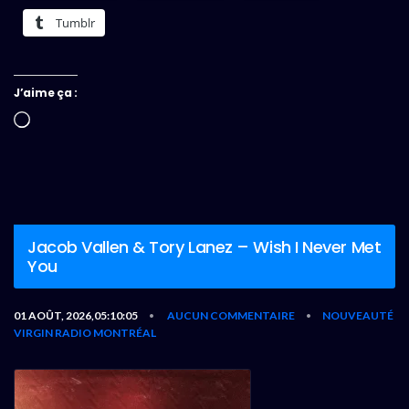
Tumblr
J’aime ça :
Chargement…
Jacob Vallen & Tory Lanez – Wish I Never Met
You
01 AOÛT, 2026,05:10:05
AUCUN COMMENTAIRE
NOUVEAUTÉ
•
•
VIRGIN RADIO MONTRÉAL