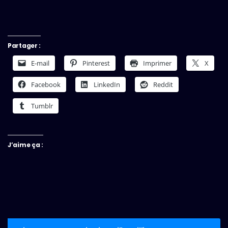
Partager :
E-mail
Pinterest
Imprimer
X
Facebook
LinkedIn
Reddit
Tumblr
J’aime ça :