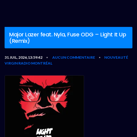
Major Lazer feat. Nyla, Fuse ODG – Light It Up
(Remix)
31 JUIL, 2026,13:59:42
AUCUN COMMENTAIRE
NOUVEAUTÉ
•
•
VIRGIN RADIO MONTRÉAL