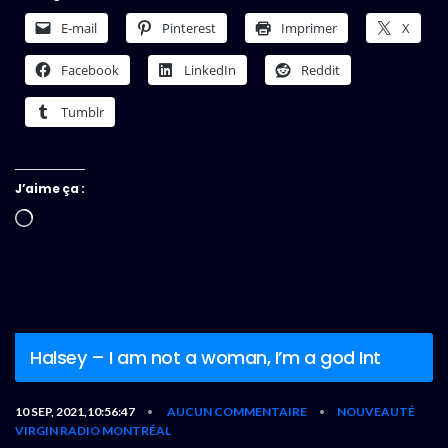
E-mail
Pinterest
Imprimer
X
Facebook
LinkedIn
Reddit
Tumblr
J’aime ça :
Chargement…
Halsey – I am not a woman, I’m a god Int
10 SEP, 2021,10:56:47
AUCUN COMMENTAIRE
NOUVEAUTÉ
•
•
VIRGIN RADIO MONTRÉAL