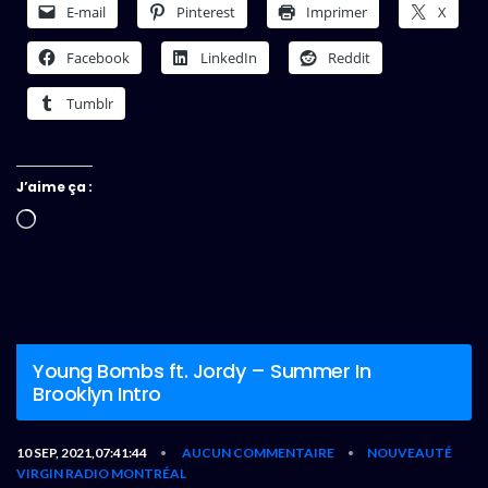
E-mail
Pinterest
Imprimer
X
Facebook
LinkedIn
Reddit
Tumblr
J’aime ça :
Chargement…
Young Bombs ft. Jordy – Summer In
Brooklyn Intro
10 SEP, 2021,07:41:44
AUCUN COMMENTAIRE
NOUVEAUTÉ
•
•
VIRGIN RADIO MONTRÉAL