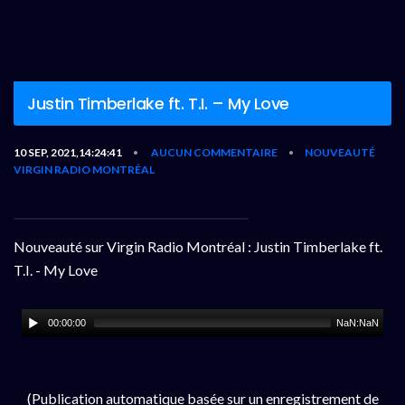
Justin Timberlake ft. T.I. – My Love
10 SEP, 2021,14:24:41
AUCUN COMMENTAIRE
NOUVEAUTÉ
•
•
VIRGIN RADIO MONTRÉAL
Nouveauté sur Virgin Radio Montréal : Justin Timberlake ft.
T.I. - My Love
00:00:00
NaN:NaN
(Publication automatique basée sur un enregistrement de