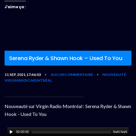
J’aime ça :
Serena Ryder & Shawn Hook – Used To You
11 SEP, 2021,17:46:03
AUCUN COMMENTAIRE
NOUVEAUTÉ
•
•
VIRGIN RADIO MONTRÉAL
Nouveauté sur Virgin Radio Montréal : Serena Ryder & Shawn
Hook - Used To You
00:00:00
NaN:NaN