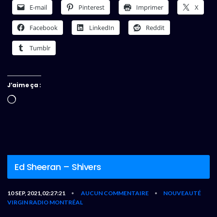
E-mail
Pinterest
Imprimer
X
Facebook
LinkedIn
Reddit
Tumblr
J’aime ça :
Chargement…
Ed Sheeran – Shivers
10 SEP, 2021,02:27:21
AUCUN COMMENTAIRE
NOUVEAUTÉ
•
•
VIRGIN RADIO MONTRÉAL