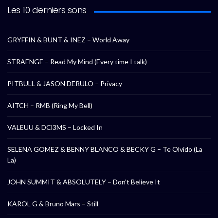
Les 10 derniers sons
GRYFFIN & BUNT & INEZ – World Away
STRAENGE – Read My Mind (Every time I talk)
PITBULL & JASON DERULO – Privacy
AITCH – RMB (Ring My Bell)
VALEUU & DCl3MS – Locked In
SELENA GOMEZ & BENNY BLANCO & BECKY G – Te Olvido (La
La)
JOHN SUMMIT & ABSOLUTELY – Don’t Believe It
KAROL G & Bruno Mars – Still