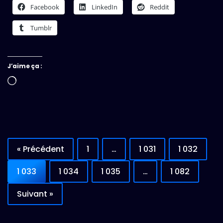
Facebook
LinkedIn
Reddit
Tumblr
J’aime ça :
Chargement…
« Précédent
1
…
1 031
1 032
1 033
1 034
1 035
…
1 082
Suivant »