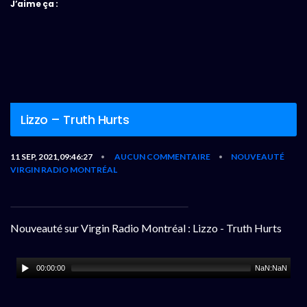
J’aime ça :
Lizzo – Truth Hurts
11 SEP, 2021,09:46:27
AUCUN COMMENTAIRE
NOUVEAUTÉ
•
•
VIRGIN RADIO MONTRÉAL
Nouveauté sur Virgin Radio Montréal : Lizzo - Truth Hurts
00:00:00
NaN:NaN