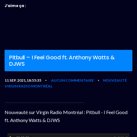
J’aime ça :
Pitbull – I Feel Good ft. Anthony Watts &
DJWS
11 SEP, 2021,18:55:35
AUCUN COMMENTAIRE
NOUVEAUTÉ
•
•
VIRGIN RADIO MONTRÉAL
Nouveauté sur Virgin Radio Montréal : Pitbull - I Feel Good
ft. Anthony Watts & DJWS