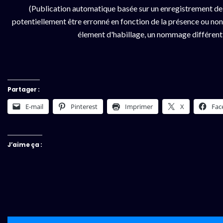
(Publication automatique basée sur un enregistrement de
potentiellement être erronné en fonction de la présence ou non d
élement d'habillage, un nommage différent da
Partager :
E-mail
Pinterest
Imprimer
X
Fac
J’aime ça :