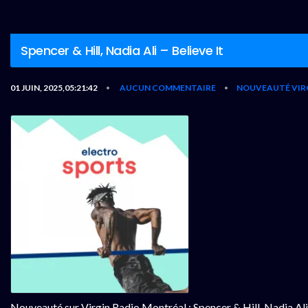
Spencer & Hill, Nadia Ali – Believe It
01 JUIN, 2025,05:21:42
AUCUN COMMENTAIRE
NOUVEAUTÉ VIR
•
•
Nouveauté sur Virgin Radio Montréal : Spencer & Hill, Nadia Ali 