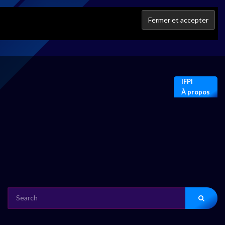
IFPI
À propos
SEARCH
FOR: