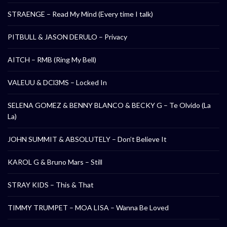
STRAENGE – Read My Mind (Every time I talk)
PITBULL & JASON DERULO – Privacy
AITCH – RMB (Ring My Bell)
VALEUU & DCl3MS – Locked In
SELENA GOMEZ & BENNY BLANCO & BECKY G – Te Olvido (La
La)
JOHN SUMMIT & ABSOLUTELY – Don’t Believe It
KAROL G & Bruno Mars – Still
STRAY KIDS – This & That
TIMMY TRUMPET – MOA LISA – Wanna Be Loved