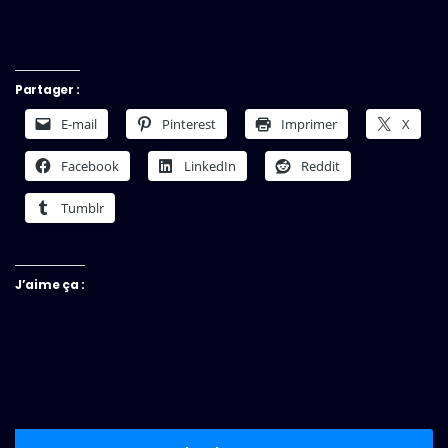
Partager :
E-mail
Pinterest
Imprimer
X
Facebook
LinkedIn
Reddit
Tumblr
J’aime ça :