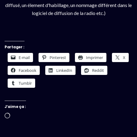
diffusé, un élement d'habillage, un nommage différent dans le
logiciel de diffusion de la radio etc.)
Partager :
E-mail
Pinterest
Imprimer
X
Facebook
LinkedIn
Reddit
Tumblr
J’aime ça :
Chargement…