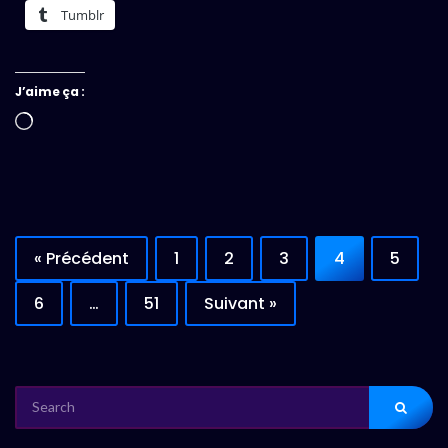
Tumblr
J’aime ça :
Chargement…
« Précédent
1
2
3
4
5
6
…
51
Suivant »
SEARCH
FOR: