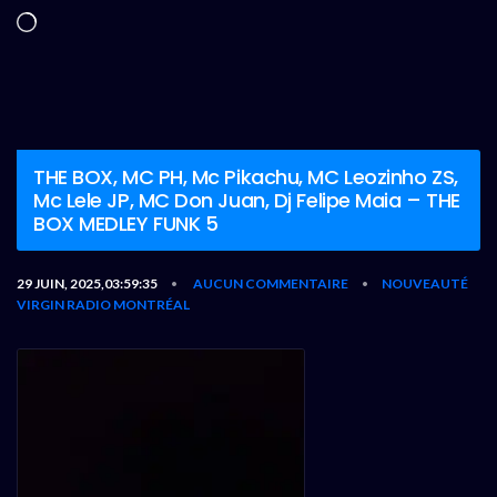
Chargement…
THE BOX, MC PH, Mc Pikachu, MC Leozinho ZS,
Mc Lele JP, MC Don Juan, Dj Felipe Maia – THE
BOX MEDLEY FUNK 5
29 JUIN, 2025,03:59:35
AUCUN COMMENTAIRE
NOUVEAUTÉ
•
•
VIRGIN RADIO MONTRÉAL