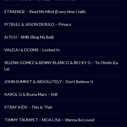
STRAENGE – Read My Mind (Every time I talk)
PITBULL & JASON DERULO – Privacy
AITCH – RMB (Ring My Bell)
VALEUU & DCl3MS – Locked In
SELENA GOMEZ & BENNY BLANCO & BECKY G – Te Olvido (La
La)
JOHN SUMMIT & ABSOLUTELY – Don’t Believe It
KAROL G & Bruno Mars – Still
STRAY KIDS – This & That
TIMMY TRUMPET – MOA LISA – Wanna Be Loved