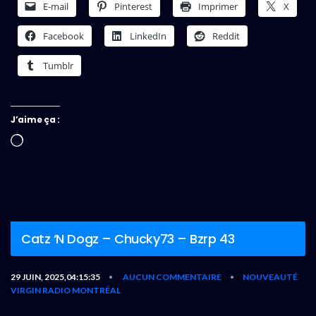
E-mail
Pinterest
Imprimer
X
Facebook
LinkedIn
Reddit
Tumblr
J’aime ça :
Chargement…
Catz ‘N Dogz – Chucky73 – Bzrp 43
29 JUIN, 2025,04:15:35
AUCUN COMMENTAIRE
NOUVEAUTÉ
•
•
VIRGIN RADIO MONTRÉAL