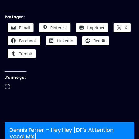
Partager :
E-mail
Pinterest
Imprimer
X
Facebook
LinkedIn
Reddit
Tumblr
J’aime ça :
Chargement…
Dennis Ferrer – Hey Hey [DF’s Attention
Vocal Mix]