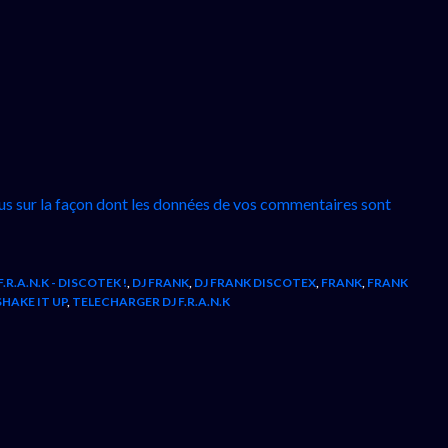
lus sur la façon dont les données de vos commentaires sont
F.R.A.N.K - DISCOTEK !
,
DJ FRANK
,
DJ FRANK DISCOTEX
,
FRANK
,
FRANK
SHAKE IT UP
,
TELECHARGER DJ F.R.A.N.K