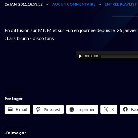
26 JAN, 2011,18:53:52
AUCUN COMMENTAIRE
ENTRÉE PLAYLIST
•
•
En diffusion sur MNM et sur Fun en journée depuis le 26 janvier 
: Lars brunn - disco fans
00:00:00
Partager :
E-mail
Pinterest
Imprimer
X
Fac
J’aime ça :