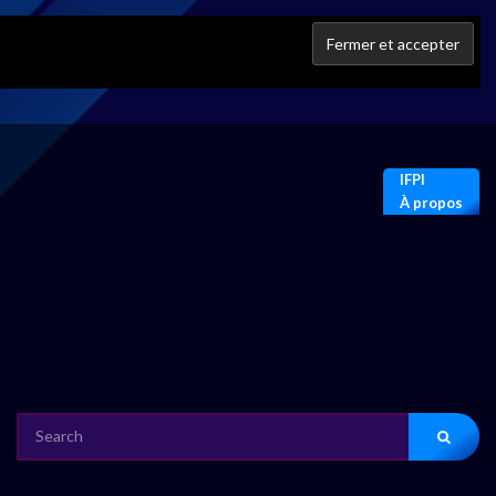
IFPI
À propos
SEARCH
FOR: