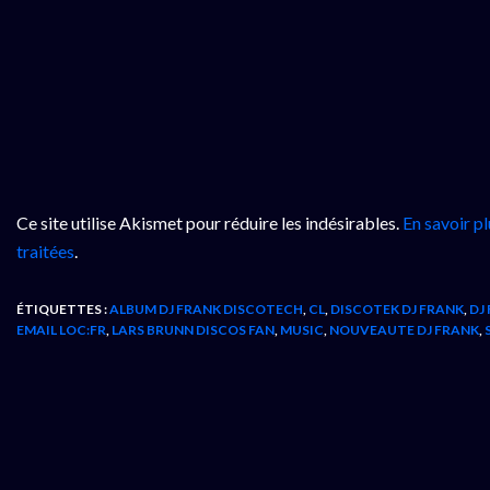
Ce site utilise Akismet pour réduire les indésirables.
En savoir p
traitées
.
ÉTIQUETTES :
ALBUM DJ FRANK DISCOTECH
,
CL
,
DISCOTEK DJ FRANK
,
DJ 
EMAIL LOC:FR
,
LARS BRUNN DISCOS FAN
,
MUSIC
,
NOUVEAUTE DJ FRANK
,