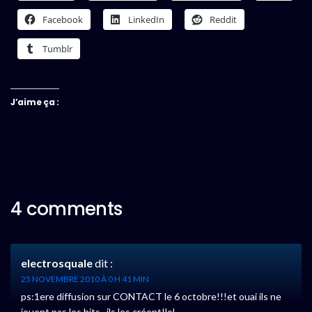
Facebook
LinkedIn
Reddit
Tumblr
J’aime ça :
4 comments
electrosquale
dit :
25 NOVEMBRE 2010 À 0 H 41 MIN
ps:1ere diffusion sur CONTACT le 6 octobre!!!et ouai ils ne
jouent pas les hits , ils les créent!lol