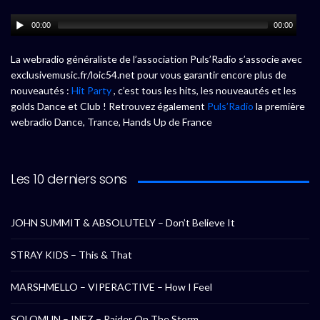
00:00
00:00
La webradio généraliste de l’association Puls’Radio s’associe avec
exclusivemusic.fr/loic54.net pour vous garantir encore plus de
nouveautés :
Hit Party
, c’est tous les hits, les nouveautés et les
golds Dance et Club ! Retrouvez également
Puls’Radio
la première
webradio Dance, Trance, Hands Up de France
Les 10 derniers sons
JOHN SUMMIT & ABSOLUTELY – Don’t Believe It
STRAY KIDS – This & That
MARSHMELLO – VIPERACTIVE – How I Feel
SOLOMUN – INEZ – Raider On The Storm