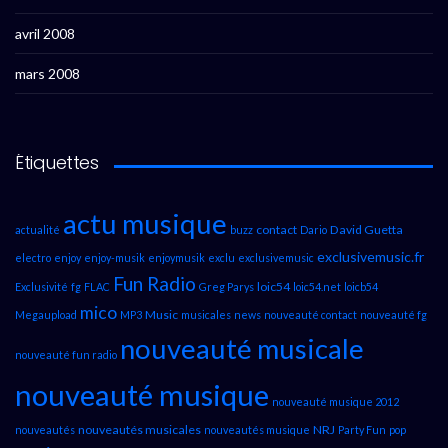
avril 2008
mars 2008
Étiquettes
actu musique
contact
David Guetta
actualité
buzz
Dario
exclusivemusic.fr
electro
enjoy
enjoy-musik
enjoymusik
exclu
exclusivemusic
Fun Radio
loic54
Exclusivité
fg
FLAC
Greg Parys
loic54.net
loicb54
mico
Music
Megaupload
MP3
musicales
news
nouveauté contact
nouveauté fg
nouveauté musicale
nouveauté fun radio
nouveauté musique
nouveauté musique 2012
nouveautés musicales
NRJ
nouveautés
nouveautés musique
Party Fun
pop